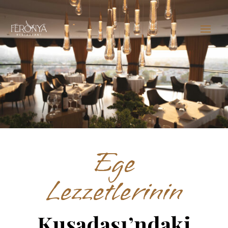
Ege
Lezzetlerinin
Kuşadası’ndaki